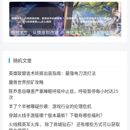
绝地求生，从换座到改建，载具战术的深度演变与战场重塑pubg怎么换座
绝地求生，当战术竞技变成大型沙雕现场，这才是我们最爱的吃鸡
随机文章
英雄联盟诡术妖姬出装指南：最强电刀流打法
魔兽世界挖矿攻略
陈乔恩自曝患严重睡眠呼吸中止症，呼吸暂停每小时达25
次
羊了个羊被曝疑抄袭：游戏行业的伦理危机
穿越火线手游版哪个版本最新？下载有哪些福利？
火线精英军火库， 除了商城钻石？ 还有哪些方式可以获取