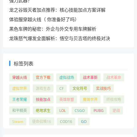
强力武器？
龙之谷毁灭者加点推荐：核心技能加点方案详解
体验服穿越火线（ 你准备好了吗）
黑色车牌的秘密：外企与外交专用车牌解析
龙珠怒气爆发全面解析：悟空与贝吉塔的终极对决
标签列表
穿越火线
官方下载
虚拟战场
战术革新
战术革命
虚拟世界
游戏生态
CF
文化符号
实战技巧
王者荣耀
技能加点
英雄联盟
魔兽世界
终极攻略
和平精英
绝地求生
LOL
CSGO
PUBG
逆战
Steam
使命召唤16
COD16
GO