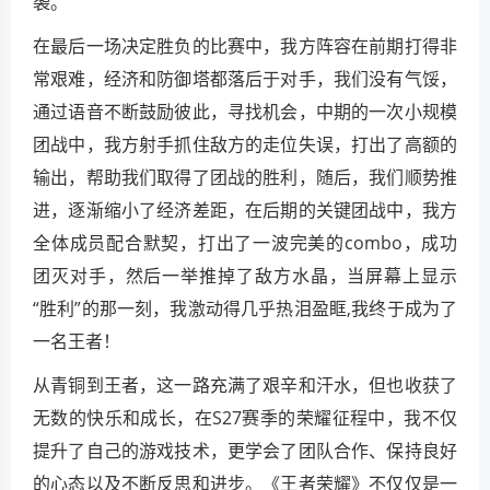
袭。
在最后一场决定胜负的比赛中，我方阵容在前期打得非
常艰难，经济和防御塔都落后于对手，我们没有气馁，
通过语音不断鼓励彼此，寻找机会，中期的一次小规模
团战中，我方射手抓住敌方的走位失误，打出了高额的
输出，帮助我们取得了团战的胜利，随后，我们顺势推
进，逐渐缩小了经济差距，在后期的关键团战中，我方
全体成员配合默契，打出了一波完美的combo，成功
团灭对手，然后一举推掉了敌方水晶，当屏幕上显示
“胜利”的那一刻，我激动得几乎热泪盈眶,我终于成为了
一名王者！
从青铜到王者，这一路充满了艰辛和汗水，但也收获了
无数的快乐和成长，在S27赛季的荣耀征程中，我不仅
提升了自己的游戏技术，更学会了团队合作、保持良好
的心态以及不断反思和进步。《王者荣耀》不仅仅是一