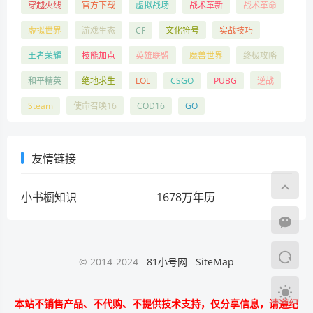
穿越火线
官方下载
虚拟战场
战术革新
战术革命
虚拟世界
游戏生态
CF
文化符号
实战技巧
王者荣耀
技能加点
英雄联盟
魔兽世界
终极攻略
和平精英
绝地求生
LOL
CSGO
PUBG
逆战
Steam
使命召唤16
COD16
GO
友情链接
小书橱知识
1678万年历
© 2014-2024
81小号网
SiteMap
本站不销售产品、不代购、不提供技术支持，仅分享信息，请遵纪