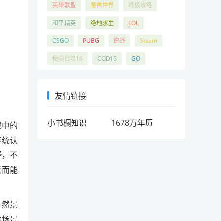
英雄联盟
魔兽世界
终极攻略
和平精英
绝地求生
LOL
CSGO
PUBG
逆战
Steam
使命召唤16
COD16
GO
友情链接
小书橱知识
1678万年历
戏中的
传统认
绎，不
反而能
自然景
种场景