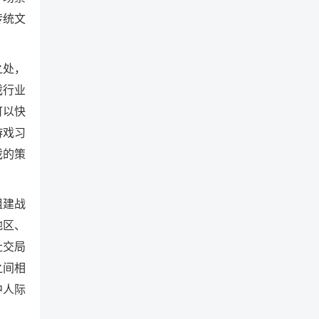
传统文
之处，
戏行业
可以快
游戏习
戏的策
组建战
地区、
社交局
之间相
中人际