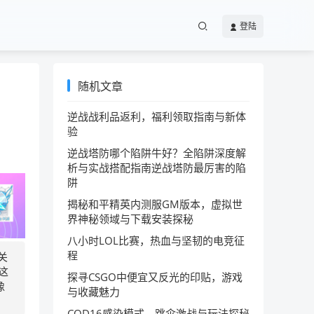
登陆
随机文章
逆战战利品返利，福利领取指南与新体
验
逆战塔防哪个陷阱牛好？全陷阱深度解
析与实战搭配指南逆战塔防最厉害的陷
阱
揭秘和平精英内测服GM版本，虚拟世
界神秘领域与下载安装探秘
八小时LOL比赛，热血与坚韧的电竞征
程
关
这
探寻CSGO中便宜又反光的印贴，游戏
像
与收藏魅力
COD16感染模式，跳伞激战与玩法探秘