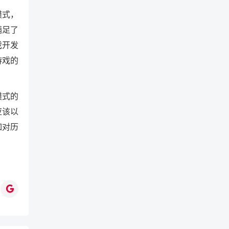
模式，
满足了
戏开发
游戏的
模式的
应该以
如对历