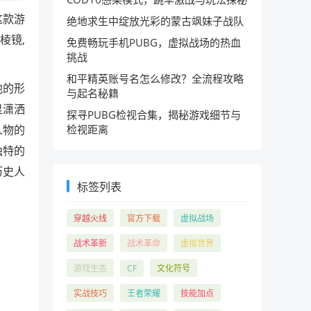
这款游
绝地求生中绽放光彩的蒙古飒妹子战队
棱镜,
免费畅玩手机PUBG，虚拟战场的热血
挑战
和平精英账号名怎么修改？全流程攻略
他的形
与起名秘籍
显潇洒
探寻PUBG检视合集，揭秘游戏细节与
人物的
检视距离
独特的
历史人
标签列表
穿越火线
官方下载
虚拟战场
战术革新
战术革命
虚拟世界
游戏生态
CF
文化符号
实战技巧
王者荣耀
技能加点