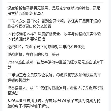
深度解析和平精英无限号，是玩家梦寐以求的特权，还是
黑客精心编织的骗局？
CF怎么永久窗口化？告别全屏卡顿，多任务开黑两不误的
终极教程cf窗口化怎么设置
lol代练通怎么样？深度解析安全、效率与价格的真实体验
lol代练通代练要求模板
逆战619，铁血荣光下的巅峰对决与战术进化史
逆战逆舞，在命运的废墟上盛开
Steam热血派对，在数字洪流中重塑的狂欢纪元热血派对下
载
CF手游王者之灵获取全攻略，零氪微氪玩家如何快速集齐
解锁终极战力
峡谷摆渡人，从LOL代练的孤独岁月，看帮人打龙岩麻将是
否违法
从S6猛兽到直播顶流，深度解析LOL柚子直播为何成为粉
丝的电子榨菜lol柚子解说