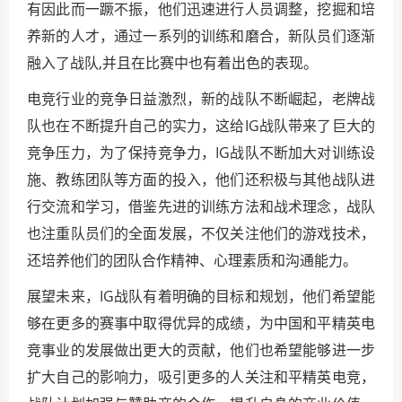
有因此而一蹶不振，他们迅速进行人员调整，挖掘和培
养新的人才，通过一系列的训练和磨合，新队员们逐渐
融入了战队,并且在比赛中也有着出色的表现。
电竞行业的竞争日益激烈，新的战队不断崛起，老牌战
队也在不断提升自己的实力，这给IG战队带来了巨大的
竞争压力，为了保持竞争力，IG战队不断加大对训练设
施、教练团队等方面的投入，他们还积极与其他战队进
行交流和学习，借鉴先进的训练方法和战术理念，战队
也注重队员们的全面发展，不仅关注他们的游戏技术，
还培养他们的团队合作精神、心理素质和沟通能力。
展望未来，IG战队有着明确的目标和规划，他们希望能
够在更多的赛事中取得优异的成绩，为中国和平精英电
竞事业的发展做出更大的贡献，他们也希望能够进一步
扩大自己的影响力，吸引更多的人关注和平精英电竞，