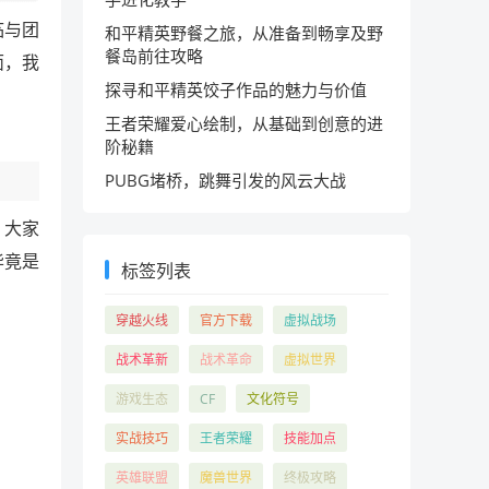
临与团
和平精英野餐之旅，从准备到畅享及野
餐岛前往攻略
面，我
探寻和平精英饺子作品的魅力与价值
王者荣耀爱心绘制，从基础到创意的进
阶秘籍
PUBG堵桥，跳舞引发的风云大战
，大家
毕竟是
标签列表
穿越火线
官方下载
虚拟战场
战术革新
战术革命
虚拟世界
游戏生态
CF
文化符号
实战技巧
王者荣耀
技能加点
英雄联盟
魔兽世界
终极攻略