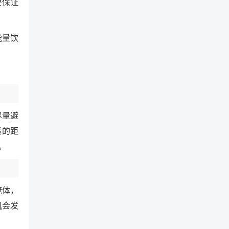
要保证
能量饮
尽量避
适的距
。
掩体，
机会发