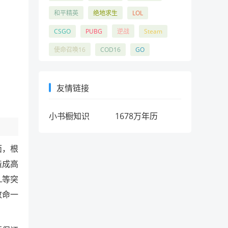
和平精英
绝地求生
LOL
CSGO
PUBG
逆战
Steam
使命召唤16
COD16
GO
友情链接
小书橱知识
1678万年历
面，根
造成高
L等突
致命一