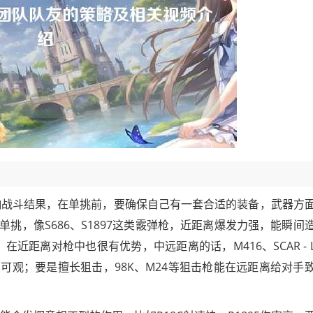
响战斗结果，在单挑前，要确保自己有一套合适的装备，武器方
挑，像S686、S1897这类霰弹枪，近距离爆发力强，能瞬间
，在近距离对枪中也很有优势，中远距离的话，M416、SCAR - 
可观；要是擅长狙击，98K、M24等狙击枪能在远距离给对手