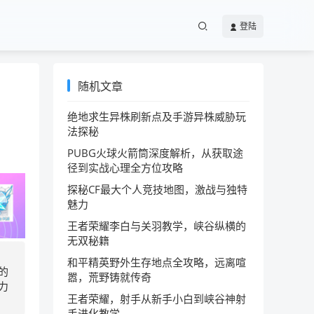
登陆
随机文章
绝地求生异株刷新点及手游异株威胁玩
法探秘
PUBG火球火箭筒深度解析，从获取途
径到实战心理全方位攻略
探秘CF最大个人竞技地图，激战与独特
魅力
王者荣耀李白与关羽教学，峡谷纵横的
无双秘籍
和平精英野外生存地点全攻略，远离喧
的
嚣，荒野铸就传奇
力
王者荣耀，射手从新手小白到峡谷神射
手进化教学