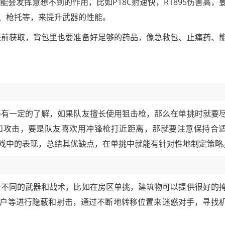
会发挥意想不到的作用，比如P18C射速快，R1895伤害高，
、枪托等，来提升武器的性能。
提前获取，背包里也要准备好足够的药品，像急救包、止痛药、
器有一定的了解，如果队友擅长使用狙击枪，那么在单挑时就要
和攻击，要是队友喜欢用冲锋枪打近距离，那就要注意保持合
戏中的表现，总结其优缺点，在单挑中就能有针对性地制定策略
合不同的武器和战术，比如在房区单挑，建筑物可以提供很好的
户等进行隐蔽和射击，通过不断地转移位置来迷惑对手，寻找