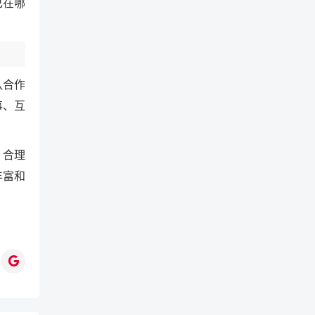
己在哪
队合作
事、互
、合理
丰富和