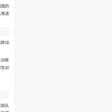
周围的
丛等进
后移动
在训练
样在对
以和队