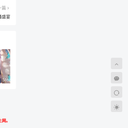
一篇
播盛宴
Steam夏日狂想曲重磅更新前瞻，当蝉鸣遇见代码重构的盛夏浪漫
卖掉男友全皮肤账号，当传说皮肤变成感情的墓志铭
上网。