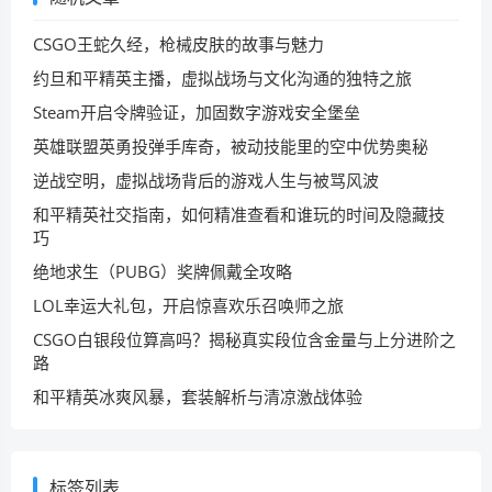
CSGO王蛇久经，枪械皮肤的故事与魅力
约旦和平精英主播，虚拟战场与文化沟通的独特之旅
Steam开启令牌验证，加固数字游戏安全堡垒
英雄联盟英勇投弹手库奇，被动技能里的空中优势奥秘
逆战空明，虚拟战场背后的游戏人生与被骂风波
和平精英社交指南，如何精准查看和谁玩的时间及隐藏技
巧
绝地求生（PUBG）奖牌佩戴全攻略
LOL幸运大礼包，开启惊喜欢乐召唤师之旅
CSGO白银段位算高吗？揭秘真实段位含金量与上分进阶之
路
和平精英冰爽风暴，套装解析与清凉激战体验
标签列表