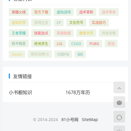
穿越火线
官方下载
虚拟战场
战术革新
战术革命
虚拟世界
游戏生态
CF
文化符号
实战技巧
王者荣耀
技能加点
英雄联盟
魔兽世界
终极攻略
和平精英
绝地求生
LOL
CSGO
PUBG
逆战
Steam
使命召唤16
COD16
GO
友情链接
小书橱知识
1678万年历
© 2014-2024
81小号网
SiteMap