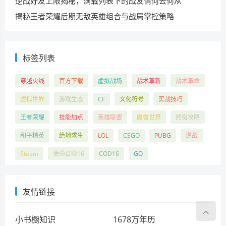
逆战好友上限揭秘，满载列表下的战友情何去何从
揭秘王者荣耀后期无敌英雄组合与战局掌控策略
标签列表
穿越火线
官方下载
虚拟战场
战术革新
战术革命
虚拟世界
游戏生态
CF
文化符号
实战技巧
王者荣耀
技能加点
英雄联盟
魔兽世界
终极攻略
和平精英
绝地求生
LOL
CSGO
PUBG
逆战
Steam
使命召唤16
COD16
GO
友情链接
小书橱知识
1678万年历