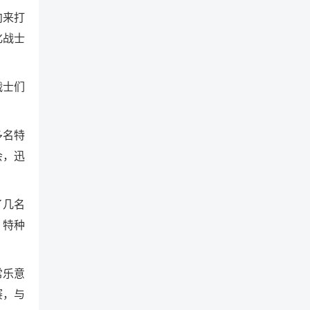
向来打
化战士
战士们
多名特
会，迅
了几名
，特种
常乐意
赛，与