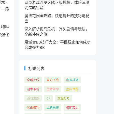
目光，
网页游戏斗罗大陆正版授权，体验沉浸
式策略冒险
了一段
魔法花园全攻略：快速提升的技巧与秘
密
，特种
深入解析孤岛危机：弹头剧情与玩法，
全新外传之旅
将强化
魔域合BB技巧大全：平民玩家如何成功
合成强力BB
标签列表
穿越火线
官方下载
虚拟战场
战术革新
战术革命
虚拟世界
游戏生态
CF
文化符号
实战技巧
王者荣耀
技能加点