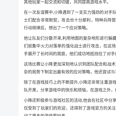
其他玩家一起交流和切磋，共同提高游戏水平。
在一次友谊赛中,小降遇到了一支实力强劲的对手
士们配合非常默契，攻击也十分犀利，特种兵阵营
行动规律后，想出了一个应对策略。
他让队友们分散开来,利用地图的复杂地形进行躲
们就集中火力对落单的强化战士进行攻击，在这场
手展开了长时间的周旋，他们成功地抵挡住了对手
这场比赛让小降更加深刻地认识到团队配合和战术
杂的局势下制定出最有效的应对策略，他还尝试与
除了在游戏技巧上的不断提升,小降还非常注重游
队开黑，分享游戏中的快乐和烦恼，在游戏之外，
小降还积极参与游戏社区的活动,他会在社区中分
仅受到了玩家们的欢迎，还得到了游戏官方的关注
识了更多的游戏爱好者。