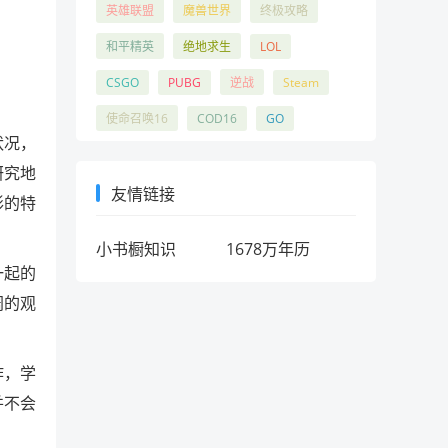
英雄联盟
魔兽世界
终极攻略
和平精英
绝地求生
LOL
CSGO
PUBG
逆战
Steam
使命召唤16
COD16
GO
状况，
研究地
友情链接
形的特
小书橱知识
1678万年历
一起的
阔的观
作，学
并不会