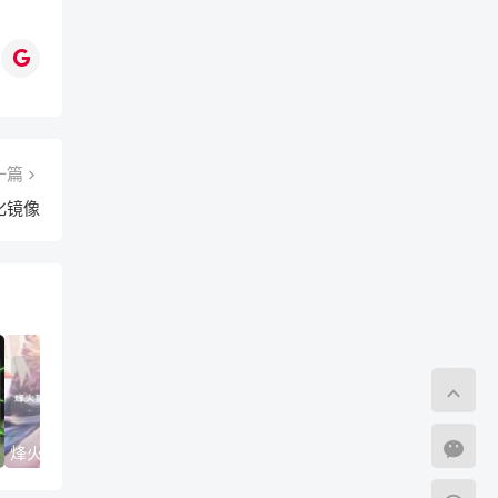
一篇
化镜像
烽火狼烟谁主沉浮，王者荣耀秋季赛队伍全景深度解析王者荣耀秋季赛队伍名单
2024最新保姆级LOL韩服手游注册教程，从零开始玩转韩服，无韩籍账号获取全攻略lol韩服手游注册教程视频