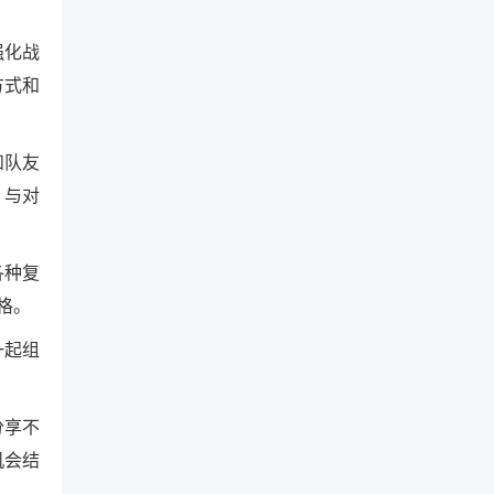
强化战
方式和
和队友
，与对
各种复
格。
一起组
分享不
机会结