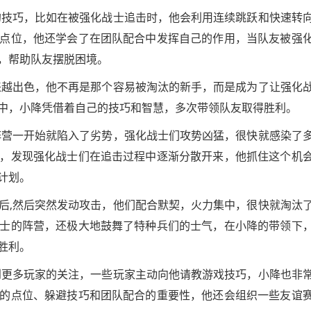
的技巧，比如在被强化战士追击时，他会利用连续跳跃和快速转
点位，他还学会了在团队配合中发挥自己的作用，当队友被强
，帮助队友摆脱困境。
来越出色，他不再是那个容易被淘汰的新手，而是成为了让强化
中，小降凭借着自己的技巧和智慧，多次带领队友取得胜利。
阵营一开始就陷入了劣势，强化战士们攻势凶猛，很快就感染了
，发现强化战士们在追击过程中逐渐分散开来，他抓住这个机
计划。
后,然后突然发动攻击，他们配合默契，火力集中，很快就淘汰
士的阵营，还极大地鼓舞了特种兵们的士气，在小降的带领下
胜利。
到更多玩家的关注，一些玩家主动向他请教游戏技巧，小降也非
的点位、躲避技巧和团队配合的重要性，他还会组织一些友谊