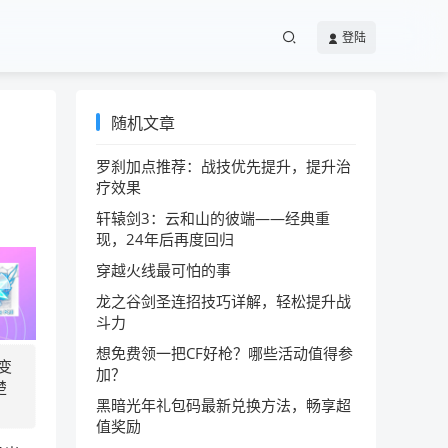
登陆
随机文章
罗刹加点推荐：战技优先提升，提升治
疗效果
轩辕剑3：云和山的彼端——经典重
现，24年后再度回归
穿越火线最可怕的事
龙之谷剑圣连招技巧详解，轻松提升战
斗力
想免费领一把CF好枪？哪些活动值得参
变
加？
楚
黑暗光年礼包码最新兑换方法，畅享超
值奖励