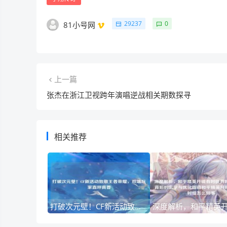
29237
0
81小号网
上一篇
张杰在浙江卫视跨年演唱逆战相关期数探寻
相关推荐
打破次元壁！CF新活动致敬王者荣耀，双端玩家直呼真香