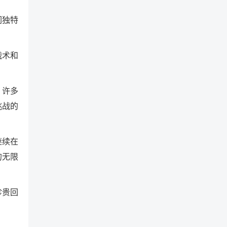
们独特
战术和
，许多
挑战的
继续在
的无限
珍贵回