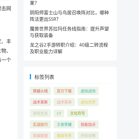
果？
射击网
阴阳师富士山与鸟居召唤阵对比，哪种
阵法更出SSR？
魔兽世界苏拉玛任务线指南：提升声望
与获取装备
定、丰
龙之谷2手游转职介绍：40级二转流程
生物、
及职业能力详解
每一个
标签列表
穿越火线
官方下载
虚拟战场
战术革新
战术革命
虚拟世界
游戏生态
CF
文化符号
实战技巧
王者荣耀
技能加点
英雄联盟
魔兽世界
终极攻略