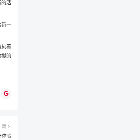
新的活
给新一
的执着
虚拟的
一篇
与体验