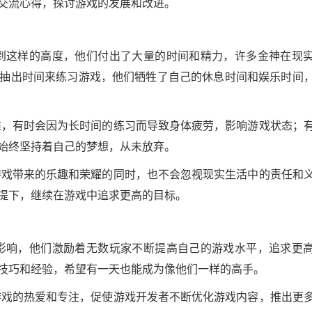
交流心得，探讨游戏的发展和改进。
到这样的高度，他们付出了大量的时间和精力，许多金神在现
抽出时间来练习游戏，他们牺牲了自己的休息时间和娱乐时间
难，有时会因为长时间的练习而导致身体疲劳，影响游戏状态；
始终坚持着自己的梦想，从未放弃。
游戏带来的乐趣和荣耀的同时，也不会忽视现实生活中的责任和
提下，继续在游戏中追求更高的目标。
影响，他们激励着无数玩家不断提高自己的游戏水平，追求更
技巧和经验，希望有一天也能成为像他们一样的高手。
游戏的热爱和专注，促使游戏开发者不断优化游戏内容，推出更