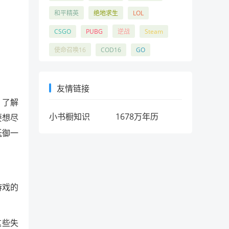
和平精英
绝地求生
LOL
CSGO
PUBG
逆战
Steam
使命召唤16
COD16
GO
友情链接
，了解
小书橱知识
1678万年历
要想尽
抵御一
游戏的
这些失