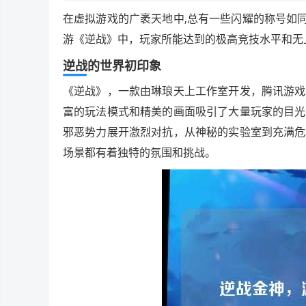
在虚拟游戏的广袤天地中,总有一些闪耀的称号如
游《逆战》中，玩家所能达到的极高竞技水平和无
逆战的世界初印象
《逆战》，一款由琳琅天上工作室开发，腾讯游戏
富的玩法模式和精美的画面吸引了大量玩家的目光
邪恶势力展开激烈对抗，从神秘的实验室到充满危
场景都有着独特的氛围和挑战。