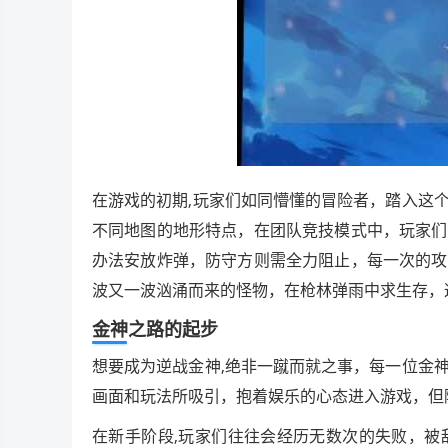
在游戏的初期,玩家们如同懵懂的冒险者，踏入这
不同地图的地形特点，在团队竞技模式中，玩家们
办法安放炸弹，防守方则需全力阻止，每一次的攻
波又一波汹涌而来的怪物，在枪林弹雨中求生存，
金神之路的起步
想要成为逆战金神,绝非一蹴而就之事，每一位金
画面和玩法所吸引，抱着娱乐的心态进入游戏，但
在新手阶段,玩家们往往会经历无数次的失败，被