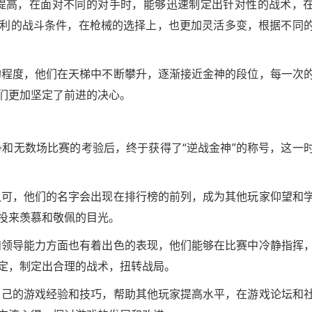
提高，在面对不同的对手时，能够迅速制定出针对性的战术，
利的战斗条件，在枪械的选择上，也更加灵活多变，根据不同
的程度，他们在天梯中不断攀升，逐渐接近金神的段位，每一次
们更加坚定了前进的决心。
争和无数场比赛的考验后，终于获得了“逆战金神”的称号，这一
认可，他们的名字会出现在排行榜的前列，成为其他玩家仰望和
投来羡慕和敬佩的目光。
和领导能力方面也有着出色的表现，他们能够在比赛中冷静指挥
定，制定出合理的战术，扭转战局。
自己的游戏经验和技巧，帮助其他玩家提高水平，在游戏论坛和