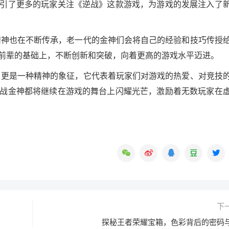
引了更多的玩家关注《逆战》这款游戏，为游戏的发展注入了
精神也在不断传承，老一代的金神们会将自己的经验和技巧传授
前辈的基础上，不断创新和突破，向着更高的游戏水平迈进。
，更是一种精神的象征，它代表着玩家们对游戏的热爱、对竞技
战金神都将继续在游戏的舞台上闪耀光芒，激励着无数玩家在
下
探秘王者荣耀宝箱，色彩背后的密码