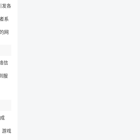
引发各
者系
的网
络信
到服
完成
，游戏