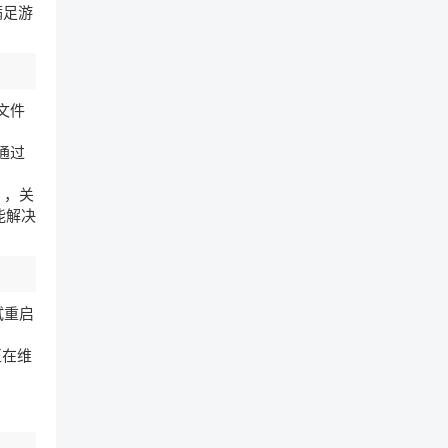
满足游
文件
通过
），关
能解决
试重启
正在维