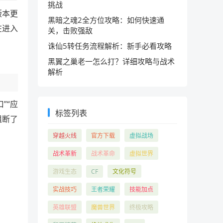
挑战
版本更
黑暗之魂2全方位攻略：如何快速通
在进入
关，击败强敌
诛仙5转任务流程解析：新手必看攻略
黑翼之巢老一怎么打？详细攻略与战术
解析
”“应
标签列表
阻断了
穿越火线
官方下载
虚拟战场
战术革新
战术革命
虚拟世界
游戏生态
CF
文化符号
实战技巧
王者荣耀
技能加点
英雄联盟
魔兽世界
终极攻略