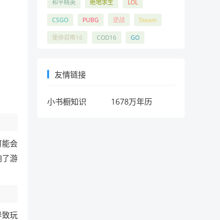
和平精英
绝地求生
LOL
CSGO
PUBG
逆战
Steam
使命召唤16
COD16
GO
友情链接
小书橱知识
1678万年历
可能会
响了游
导致玩