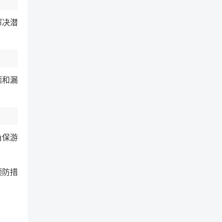
解决潜
题和漏
确保游
预防措