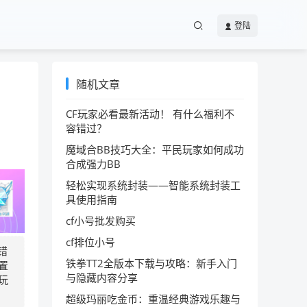
登陆
随机文章
CF玩家必看最新活动！ 有什么福利不
容错过？
魔域合BB技巧大全：平民玩家如何成功
合成强力BB
轻松实现系统封装——智能系统封装工
具使用指南
cf小号批发购买
cf排位小号
错
铁拳TT2全版本下载与攻略：新手入门
置
与隐藏内容分享
玩
超级玛丽吃金币：重温经典游戏乐趣与