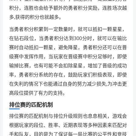
积分，连胜也会给予额外的勇者积分奖励，连胜场次越
多,获得的积分也就越多。
当勇者积分积累到一定数量时，就可以抵扣一颗星星，
在钻石段位，当勇者积分达到300分时，就可以在输比
赛时自动抵扣一颗星，避免降星，勇者积分还可以在晋
级赛中发挥作用，当玩家在晋级赛中积分足够时，即使
输掉比赛，也有可能不会扣除星星，增加了晋级的成功
率，勇者积分系统的存在，鼓励玩家们积极表现，即使
在失利的情况下也能通过自身的努力减少损失,为冲击更
高段位提供了有力的支持。
排位赛的匹配机制
排位赛的匹配机制与排位升级规则也息息相关，游戏会
根据玩家的段位、胜率、近期表现等多种因素来匹配对
手和队友，目的是为了保证每一局比赛的公平性和竞技