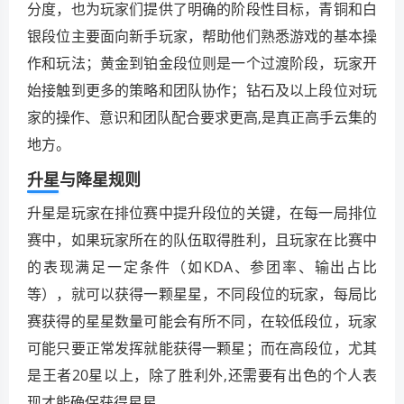
分度，也为玩家们提供了明确的阶段性目标，青铜和白
银段位主要面向新手玩家，帮助他们熟悉游戏的基本操
作和玩法；黄金到铂金段位则是一个过渡阶段，玩家开
始接触到更多的策略和团队协作；钻石及以上段位对玩
家的操作、意识和团队配合要求更高,是真正高手云集的
地方。
升星与降星规则
升星是玩家在排位赛中提升段位的关键，在每一局排位
赛中，如果玩家所在的队伍取得胜利，且玩家在比赛中
的表现满足一定条件（如KDA、参团率、输出占比
等），就可以获得一颗星星，不同段位的玩家，每局比
赛获得的星星数量可能会有所不同，在较低段位，玩家
可能只要正常发挥就能获得一颗星；而在高段位，尤其
是王者20星以上，除了胜利外,还需要有出色的个人表
现才能确保获得星星。