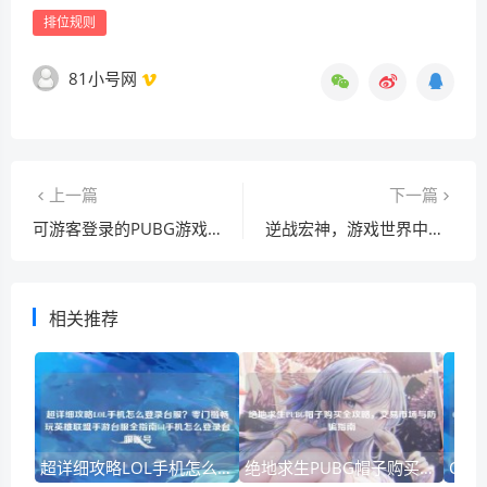
排位规则
81小号网
上一篇
下一篇
可游客登录的PUBG游戏版本探寻与现状分析
逆战宏神，游戏世界中的争议焦点——逆战宏吧
相关推荐
超详细攻略LOL手机怎么登录台服？零门槛畅玩英雄联盟手游台服全指南lol手机怎么登录台服账号
绝地求生PUBG帽子购买全攻略，交易市场与防骗指南