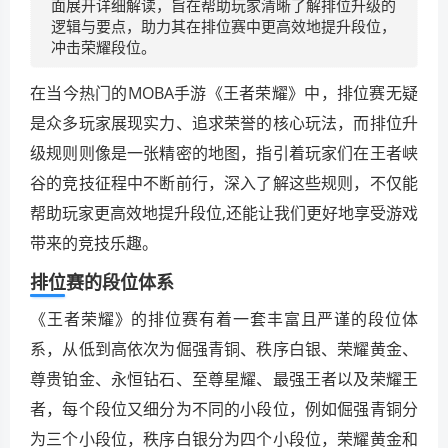
面展开详细解读，旨在帮助玩家清晰了解排位升级的
逻辑与要点，助力其在排位赛中更高效地提升段位，
冲击荣耀段位。
在当今热门的MOBA手游《王者荣耀》中，排位赛无疑
是众多玩家展现实力、追求荣誉的核心玩法，而排位升
级规则则像是一张精密的地图，指引着玩家们在王者峡
谷的竞技征程中不断前行，深入了解这些规则，不仅能
帮助玩家更高效地提升段位,还能让我们更好地享受游戏
带来的竞技乐趣。
排位赛的段位体系
《王者荣耀》的排位赛有着一套丰富且严谨的段位体
系，从低到高依次为倔强青铜、秩序白银、荣耀黄金、
尊贵铂金、永恒钻石、至尊星耀、最强王者以及荣耀王
者，每个段位又细分为不同的小段位，例如倔强青铜分
为三个小段位，秩序白银分为四个小段位，荣耀黄金和