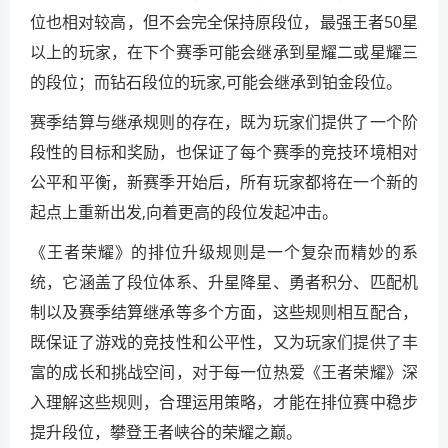
位也相对较高，但不会完全保持原段位，最强王者50星
以上的玩家，在下个赛季可能会继承到星耀二或星耀三
的段位；而钻石段位的玩家,可能会继承到铂金段位。
赛季结算与继承规则的存在，既为玩家们提供了一个阶
段性的目标和奖励，也保证了每个赛季的竞技环境相对
公平和平衡，新赛季开始后，所有玩家都将在一个新的
起点上重新出发,向着更高的段位发起冲击。
《王者荣耀》的排位升级规则是一个复杂而精妙的系
统，它涵盖了段位体系、升星降星、勇者积分、匹配机
制以及赛季结算继承等多个方面，这些规则相互配合，
既保证了游戏的竞技性和公平性，又为玩家们提供了丰
富的成长和挑战空间，对于每一位热爱《王者荣耀》深
入理解这些规则，合理运用策略，才能在排位赛中稳步
提升段位，攀登王者峡谷的荣耀之巅。