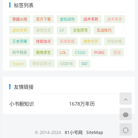
标签列表
穿越火线
官方下载
虚拟战场
战术革新
战术革命
虚拟世界
游戏生态
CF
文化符号
实战技巧
王者荣耀
技能加点
英雄联盟
魔兽世界
终极攻略
和平精英
绝地求生
LOL
CSGO
PUBG
逆战
Steam
使命召唤16
COD16
GO
友情链接
小书橱知识
1678万年历
© 2014-2024
81小号网
SiteMap