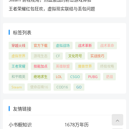
王者荣耀红包狂欢，虚拟现实联结与丢包问题
标签列表
穿越火线
官方下载
虚拟战场
战术革新
战术革命
虚拟世界
游戏生态
CF
文化符号
实战技巧
王者荣耀
技能加点
英雄联盟
魔兽世界
终极攻略
和平精英
绝地求生
LOL
CSGO
PUBG
逆战
Steam
使命召唤16
COD16
GO
友情链接
小书橱知识
1678万年历