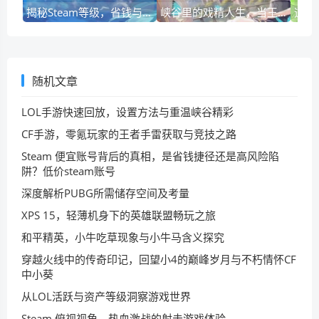
揭秘Steam等级，省钱与获利的隐形钥匙
峡谷里的戏精人生，当王者荣耀的语音遇上那些经典的情节套路王者荣耀情节套路语音怎么设置
随机文章
LOL手游快速回放，设置方法与重温峡谷精彩
CF手游，零氪玩家的王者手雷获取与竞技之路
Steam 便宜账号背后的真相，是省钱捷径还是高风险陷
阱？低价steam账号
深度解析PUBG所需储存空间及考量
XPS 15，轻薄机身下的英雄联盟畅玩之旅
和平精英，小牛吃草现象与小牛马含义探究
穿越火线中的传奇印记，回望小4的巅峰岁月与不朽情怀CF
中小葵
从LOL活跃与资产等级洞察游戏世界
Steam 俯视视角，热血激战的射击游戏体验