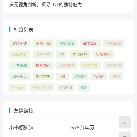
多元视角剖析，探寻LOL的独特魅力
标签列表
穿越火线
官方下载
虚拟战场
战术革新
战术革命
虚拟世界
游戏生态
CF
文化符号
实战技巧
王者荣耀
技能加点
英雄联盟
魔兽世界
终极攻略
和平精英
绝地求生
LOL
CSGO
PUBG
逆战
Steam
使命召唤16
COD16
GO
友情链接
小书橱知识
1678万年历