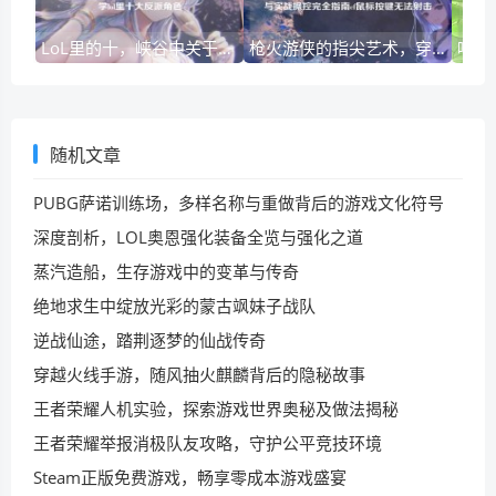
LoL里的十，峡谷中关于完美与博弈的数字哲学lol里十大反派角色
枪火游侠的指尖艺术，穿越火线AK47鼠标压枪与实战操控完全指南cf鼠标按键无法射击
随机文章
PUBG萨诺训练场，多样名称与重做背后的游戏文化符号
深度剖析，LOL奥恩强化装备全览与强化之道
蒸汽造船，生存游戏中的变革与传奇
绝地求生中绽放光彩的蒙古飒妹子战队
逆战仙途，踏荆逐梦的仙战传奇
穿越火线手游，随风抽火麒麟背后的隐秘故事
王者荣耀人机实验，探索游戏世界奥秘及做法揭秘
王者荣耀举报消极队友攻略，守护公平竞技环境
Steam正版免费游戏，畅享零成本游戏盛宴