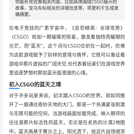
你能补充完善相关内容，比如具体围绕CSGO展开的
故事、宝马车标相关的详细信息等，将更利于生成准
确摘要。
在电子竞技的广袤宇宙中，《反恐精英：全球攻势》
（CSGO）宛如一颗璀璨的恒星，散发着独特而耀眼的
光芒，而“蓝天”，这个词与CSGO交织在一起时，仿佛
为这款游戏赋予了别样的意境与情怀，它既可以象征着
游戏中那片虚拟的广阔天空,也代表着玩家们在游戏世界
里追逐梦想时那如蓝天般澄澈的心境。
初入CSGO的蓝天之境
对于许多玩家来说，初次踏入CSGO的世界，就如同推
开了一扇通往奇妙天地的大门，那是一个充满紧张刺激
与无限可能的空间，当游戏画面加载完成，映入眼帘的
往往是那片标志性的蓝天，无论是在炙热的沙漠2地图
中，蓝天高悬于黄沙之上，阳光洒下，给这片战场增添