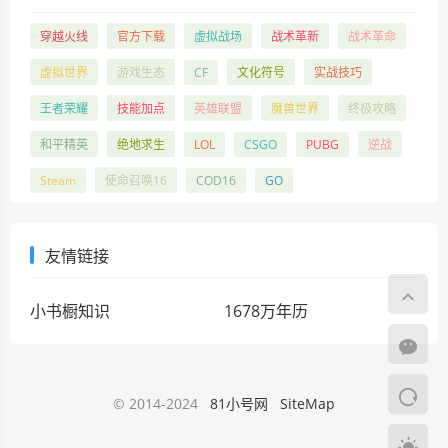
穿越火线
官方下载
虚拟战场
战术革新
战术革命
虚拟世界
游戏生态
CF
文化符号
实战技巧
王者荣耀
技能加点
英雄联盟
魔兽世界
终极攻略
和平精英
绝地求生
LOL
CSGO
PUBG
逆战
Steam
使命召唤16
COD16
GO
友情链接
小书橱知识
1678万年历
© 2014-2024
81小号网
SiteMap