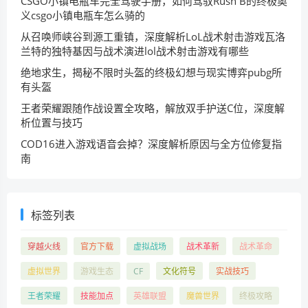
CSGO小镇电瓶车完全驾驶手册，如何驾驭Rush B的终极奥
义csgo小镇电瓶车怎么骑的
从召唤师峡谷到源工重镇，深度解析LoL战术射击游戏瓦洛
兰特的独特基因与战术演进lol战术射击游戏有哪些
绝地求生，揭秘不限时头盔的终极幻想与现实博弈pubg所
有头盔
王者荣耀跟随作战设置全攻略，解放双手护送C位，深度解
析位置与技巧
COD16进入游戏语音会掉？深度解析原因与全方位修复指
南
标签列表
穿越火线
官方下载
虚拟战场
战术革新
战术革命
虚拟世界
游戏生态
CF
文化符号
实战技巧
王者荣耀
技能加点
英雄联盟
魔兽世界
终极攻略