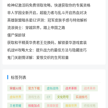
枪神纪激活码免费领取攻略，快速获取你的专属资格
非人学园全新开启，超能力者与乱斗开启热血对决
英雄联盟暗杀星EZ评测：冠军皮肤手感与特效解析
流浪骑士：穿越异界，踏上帝国之路
僵尸保龄球
获取和平精英华贵君王兑换码，解锁豪华游戏套装
机战W攻略大全：提升战力的最佳方法与隐藏技巧
鬼门关剧情详解：爱恨交织的生死较量
标签列表
穿越火线
官方下载
虚拟战场
战术革新
战术革命
虚拟世界
游戏生态
CF
文化符号
实战技巧
王者荣耀
技能加点
英雄联盟
魔兽世界
终极攻略