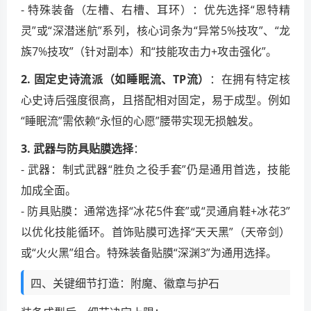
- 特殊装备（左槽、右槽、耳环）：优先选择“恩特精
灵”或“深潜迷航”系列，核心词条为“异常5%技攻”、“龙
族7%技攻”（针对副本）和“技能攻击力+攻击强化”。
2. 固定史诗流派（如睡眠流、TP流）
：在拥有特定核
心史诗后强度很高，且搭配相对固定，易于成型。例如
“睡眠流”需依赖“永恒的心愿”腰带实现无损触发。
3. 武器与防具贴膜选择
：
- 武器：制式武器“胜负之役手套”仍是通用首选，技能
加成全面。
- 防具贴膜：通常选择“冰花5件套”或“灵通肩鞋+冰花3”
以优化技能循环。首饰贴膜可选择“天天黑”（天帝剑）
或“火火黑”组合。特殊装备贴膜“深渊3”为通用选择。
四、关键细节打造：附魔、徽章与护石