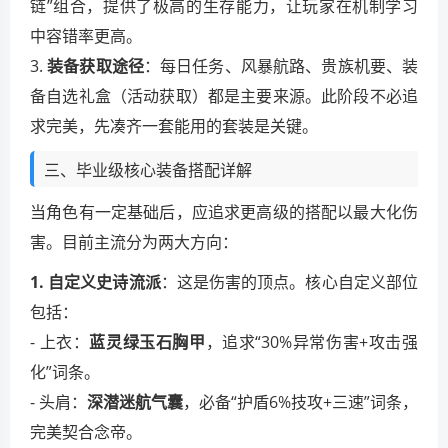
链”组合，提供了极高的生存能力，让玩家在机制学习
中容错率更高。
3.
装备获取途径
：每日任务、风暴航路、贵族机要、装
备自选礼盒（活动获取）都是主要来源。此阶段不必追
求完美，先凑齐一套能用的套装是关键。
三、毕业级核心装备搭配详解
当角色有一定基础后，应追求更高级的搭配以最大化伤
害。目前主流分为两大方向：
1. 自定义史诗流派
：这是伤害的顶点。核心自定义部位
包括：
- 上衣：
蓝灵绿玉石胸甲
，追求“30%异常伤害+攻击强
化”词条。
- 头肩：
深潜迷航气囊
，必备“护盾6%技攻+三速”词条，
完美契合念帝。