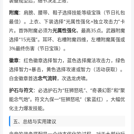
装备成型后，细节决定上限：
附魔
：肩膀、腰带、鞋子选择技能等级宝珠（节日礼包
最佳）。上衣、下装选择“光属性强化+独立攻击力”卡
片。首饰附魔必须为
光属性强化
，最高35点。武器附魔
选择“15光强”。耳环、右槽附魔四维，左槽附魔属强或
3%最终伤害（节日宝珠）。
徽章
：红色徽章选择智力，蓝色选择魔法攻击力，绿色
选择智力+暴击，黄色选择攻速或智力（活动获取）。
白金徽章首选
念气流转
，次选龙虎啸。
护石与符文
：必选护石为“狂狮怒吼”、“奇袭幻影”和“聚
能念气炮”。符文九保一“狂狮怒吼”（紫蓝红），大幅优
化主力爆发技能。
五、总结与实用建议
念帝的装备搭配是一个动态优化的过程。对于大部分玩