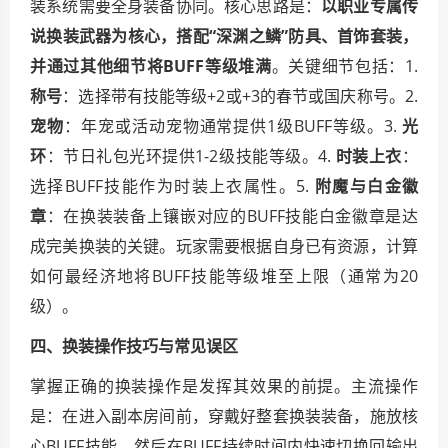
装系统需要全身装备协同。核心思路是：
以职业专属传
说换装武器为核心，搭配“深渊之鳞”防具、首饰套装，
并通过其他细节将BUFF等级堆满
。关键细节包括：1.
称号
：选择带有技能等级+2或+3的春节或国庆称号。2.
宠物
：年宠或活动宠物通常提供1级BUFF等级。3.
光
环
：节日礼包光环提供1-2级技能等级。4.
时装上衣
：
选择BUFF技能作为时装上衣属性。5.
附魔与白金徽
章
：在换装装备上镶嵌对应的BUFF技能白金徽章是达
成完美换装的关键。玩家需要根据自身已有资源，计算
如何最经济地将BUFF技能等级堆至上限（通常为20
级）。
四、换装操作技巧与常见误区
掌握正确的换装操作是发挥其效果的前提。主流操作
是：在进入副本房间前，穿戴好整套换装装备，施放核
心BUFF技能，然后在BUFF持续时间内快速切换回输出