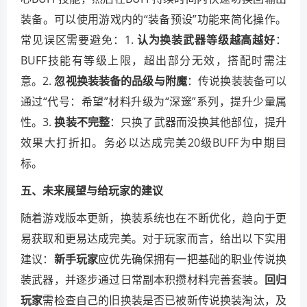
装备。可以使用游戏内的“装备预设”功能来简化操作。
常见误区需要避免：1.
认为换装武器等级越高越好
：
BUFF技能有等级上限，超出部分无效，搭配时需注
意。2.
忽视换装装备的品级与附魔
：传说换装装备可以
通过“代号：希望”材料升级为“深邃”系列，提升少量属
性。3.
换装不完整
：只换了武器而没换其他部位，提升
效果大打折扣。务必以达成完美20级BUFF为中期目
标。
五、未来展望与给玩家的建议
随着游戏版本更新，换装系统也在不断优化，趋向于更
易获取和更易达成完美。对于玩家而言，给出以下实用
建议：
新手玩家
应优先确保拥有一把基础的职业传说换
装武器，并逐步通过日常副本积攒材料完善套装。
回归
玩家
需检查自己的旧换装是否已被新传说换装淘汰，及