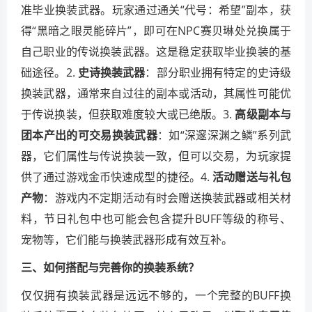
准毕业换装武器。玩家通过通关“代号：希望”副本，获
得“黑暗之眼灵能碎片”，即可在NPC赛贝琳处兑换属于
自己职业的传说换装武器。这是稳定获取毕业换装的基
础途径。2.
史诗换装武器
：部分职业拥有特定的史诗级
换装武器，通常来自过往的副本或活动，其属性可能优
于传说换装，但获取难度较大或已绝版。3.
高级副本与
团本产出的可交易换装武器
：如“深邃深渊之鳞”系列武
器，它们属性与传说换装一致，但可以交易，为玩家提
供了通过游戏金币快速成型的捷径。4.
活动赠送与礼包
产物
：游戏内不定期活动有时会赠送换装武器或相关材
料，节日礼包中也可能会包含提升BUFF等级的称号、
宠物等，它们能与换装武器形成有效互补。
三、如何搭配与完善你的换装系统？
仅仅拥有换装武器是远远不够的，一个完整的BUFF换