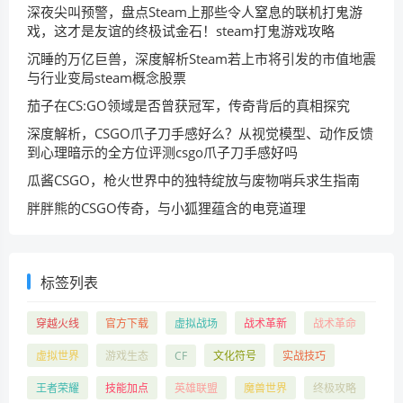
深夜尖叫预警，盘点Steam上那些令人窒息的联机打鬼游
戏，这才是友谊的终极试金石！steam打鬼游戏攻略
沉睡的万亿巨兽，深度解析Steam若上市将引发的市值地震
与行业变局steam概念股票
茄子在CS:GO领域是否曾获冠军，传奇背后的真相探究
深度解析，CSGO爪子刀手感好么？从视觉模型、动作反馈
到心理暗示的全方位评测csgo爪子刀手感好吗
瓜酱CSGO，枪火世界中的独特绽放与废物哨兵求生指南
胖胖熊的CSGO传奇，与小狐狸蕴含的电竞道理
标签列表
穿越火线
官方下载
虚拟战场
战术革新
战术革命
虚拟世界
游戏生态
CF
文化符号
实战技巧
王者荣耀
技能加点
英雄联盟
魔兽世界
终极攻略