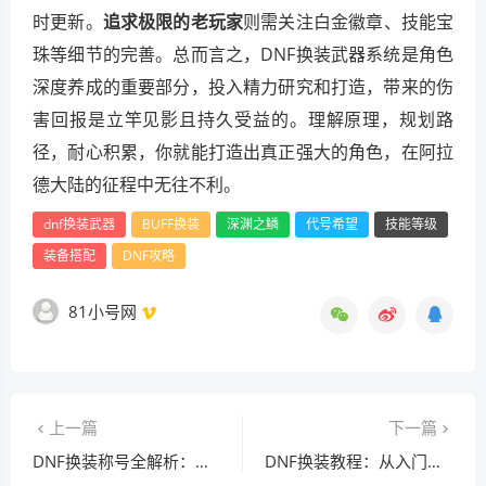
时更新。
追求极限的老玩家
则需关注白金徽章、技能宝
珠等细节的完善。总而言之，DNF换装武器系统是角色
深度养成的重要部分，投入精力研究和打造，带来的伤
害回报是立竿见影且持久受益的。理解原理，规划路
径，耐心积累，你就能打造出真正强大的角色，在阿拉
德大陆的征程中无往不利。
dnf换装武器
BUFF换装
深渊之鳞
代号希望
技能等级
装备搭配
DNF攻略
81小号网
上一篇
下一篇
DNF换装称号全解析：如何选择与获取强力BUFF称号
DNF换装教程：从入门到精通，打造完美角色装备搭配